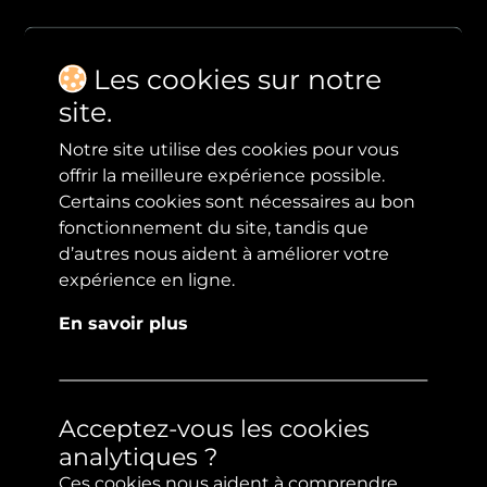
TAGE RYTHMÉ ET MUSIQUE
ACTANTE
Les cookies sur notre
age nerveux, transitions
site.
miques, étalonnage couleur
Notre site utilise des cookies pour vous
té au « mood » de la vidéo et à
offrir la meilleure expérience possible.
e produit, sound design qui tape.
Certains cookies sont nécessaires au bon
-titrage inclus (essentiel pour
fonctionnement du site, tandis que
usion RS sans son). Durée finale : 15-
d’autres nous aident à améliorer votre
en général, format carré ou vertical
expérience en ligne.
 RS.
En savoir plus
5
Acceptez-vous les cookies
analytiques ?
Ces cookies nous aident à comprendre