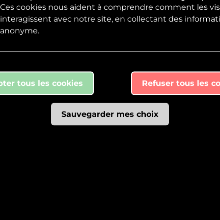
Ces cookies nous aident à comprendre comment les vis
interagissent avec notre site, en collectant des informa
anonyme.
ter tous les cookies
Refuser tous les c
s
Sauvegarder mes choix