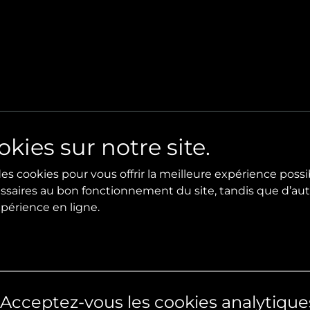
kies sur notre site.
 des cookies pour vous offrir la meilleure expérience possi
ssaires au bon fonctionnement du site, tandis que d’aut
périence en ligne.
Acceptez-vous les cookies analytique